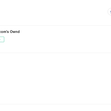
com's Ownd
ー